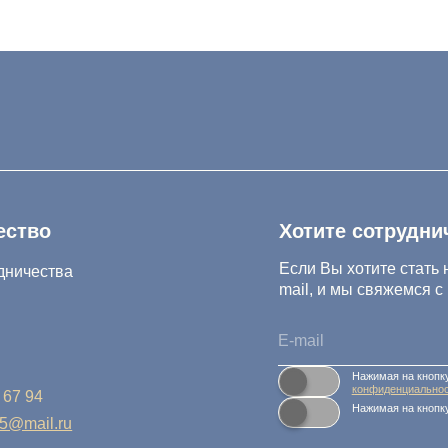
Хотите сотрудничать с нам
Если Вы хотите стать нашим партнер
тва
mail, и мы свяжемся с Вами в ближа
Нажимая на кнопку, Вы соглашаетесь 
конфиденциальности и обработки перс
Нажимая на кнопку, Вы даете
Cогласие
.ru
Салихова 29
 А.Исмаилова 17
Политика конфиденциальности и обработки 
Согласие на обработку персональных данны
Реквизиты компании