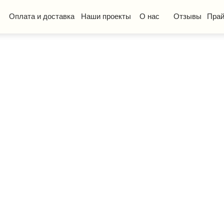
та и доставка
Наши проекты
О нас
Отзывы
Прайс-лист
КП
ская мебель
Стол ученический