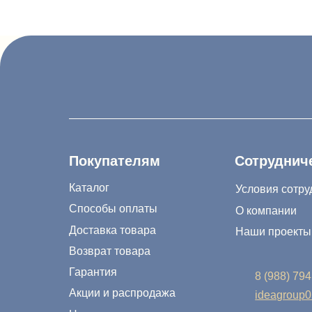
Покупателям
Сотрудничество
Каталог
Условия сотрудничес
Способы оплаты
О компании
Доставка товара
Наши проекты
Возврат товара
Гарантия
8 (988) 794 67 94
Акции и распродажа
ideagroup05@mail
Новости
г. Хасавюрт, ул. 
Рассылка
г. Махачкала, ул.
© IDEA GROUP 2026, все права защищены
Публичная оферта