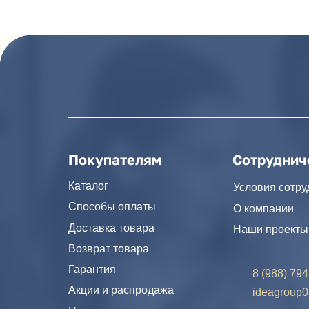
Покупателям
Сотрудничеств
Каталог
Условия сотрудничес
Способы оплаты
О компании
Доставка товара
Наши проекты
Возврат товара
Гарантия
8 (988) 794 67 94
Акции и распродажа
ideagroup05@mail
Новости
г. Хасавюрт, ул. 
Рассылка
г. Махачкала, ул.
© IDEA GROUP 2026, все права защищены
Публичная оферта