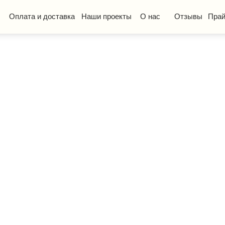
та и доставка
Наши проекты
О нас
Отзывы
Прайс-лист
КП
ская мебель
Стол ученический