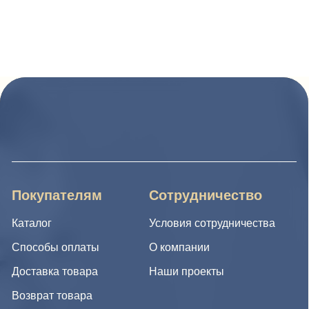
Покупателям
Сотрудничество
Каталог
Условия сотрудничества
Способы оплаты
О компании
Доставка товара
Наши проекты
Возврат товара
Гарантия
Акции и распродажа
Новости
Рассылка
8 (988) 794 67 94
ideagroup05@mail.ru
г. Хасавюрт, ул. Салихова 29
г. Махачкала, ул. А.Исмаилова 17