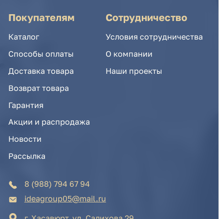
Акции и распродажа
Новости
Рассылка
8 (988) 794 67 94
ideagroup05@mail.ru
г. Хасавюрт, ул. Салихова 29
г. Махачкала, ул. А.Исмаилова 17
Хотите сотрудничать с нами?
Если Вы хотите стать нашим партнером, оставьте
Ваш e-mail, и мы свяжемся с Вами в ближайшее
время:
Нажимая на кнопку, Вы соглашаетесь с условиями
Политики конфиденциальности и обработки