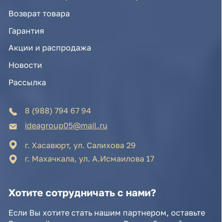
8 (988) 794 67 94
ideagroup05@mail.ru
г. Хасавюрт, ул. Салихова 29
г. Махачкала, ул. А.Исмаилова 17
Хотите сотрудничать с нами?
Если Вы хотите стать нашим партнером, оставьте
Ваш e-mail, и мы свяжемся с Вами в ближайшее
время:
Нажимая на кнопку, Вы соглашаетесь с условиями
Политики конфиденциальности и обработки
персональных данных
Нажимая на кнопку, Вы даете
Cогласие на обработку
персональных данных.
Отправить заявку