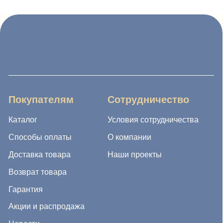
Каталог
Условия сотрудничества
Способы оплаты
О компании
Доставка товара
Наши проекты
Возврат товара
Гарантия
Акции и распродажа
Новости
Рассылка
8 (988) 794 67 94
ideagroup05@mail.ru
г. Хасавюрт, ул. Салихова 29
г. Махачкала, ул. А.Исмаилова 17
Хотите сотрудничать с нами?
Если Вы хотите стать нашим партнером, оставьте Ваш
e-mail, и мы свяжемся с Вами в ближайшее время: