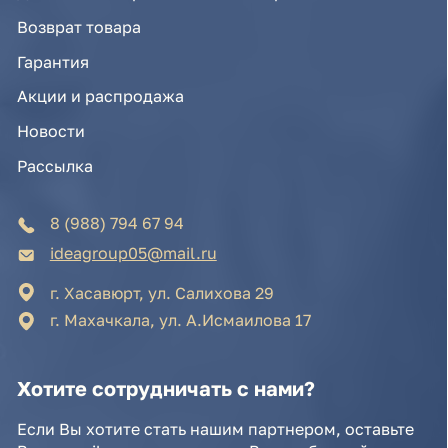
8 (988) 794 67 94
ideagroup05@mail.ru
г. Хасавюрт, ул. Салихова 29
г. Махачкала, ул. А.Исмаилова 17
Хотите сотрудничать с нами?
Если Вы хотите стать нашим партнером, оставьте
Ваш e-mail, и мы свяжемся с Вами в ближайшее
время:
Нажимая на кнопку, Вы соглашаетесь с условиями
Политики конфиденциальности и обработки
персональных данных
Нажимая на кнопку, Вы даете
Cогласие на обработку
персональных данных.
Отправить заявку