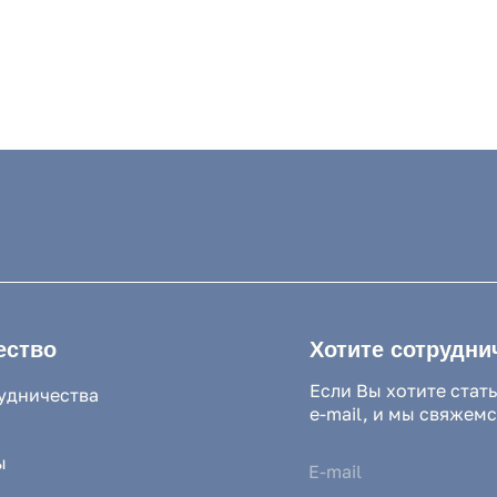
Хотите сотрудничать с нам
Если Вы хотите стать нашим парт
ства
e-mail, и мы свяжемся с Вами в б
Нажимая на кнопку, Вы соглашаетес
конфиденциальности и обработки п
Нажимая на кнопку, Вы даете
Cоглас
l.ru
 Салихова 29
. А.Исмаилова 17