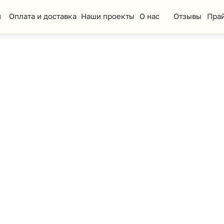
та и доставка
Наши проекты
О нас
Отзывы
Прайс-лист
КП
еская мебель
Стол ученический