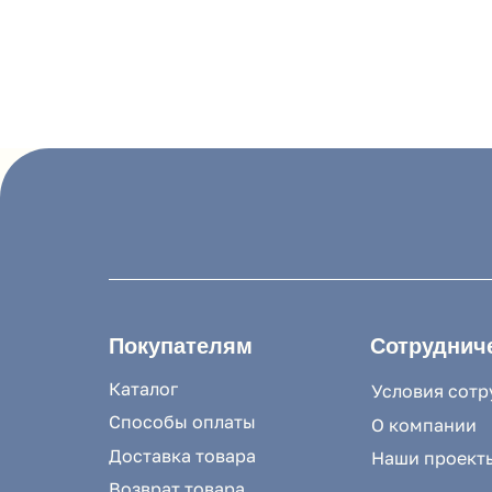
Покупателям
Сотрудничество
Каталог
Условия сотрудниче
Способы оплаты
О компании
Доставка товара
Наши проекты
Возврат товара
Гарантия
8 (988) 794 67 94
Акции и распродажа
ideagroup05@mai
Новости
г. Хасавюрт, ул.
Рассылка
г. Махачкала, ул