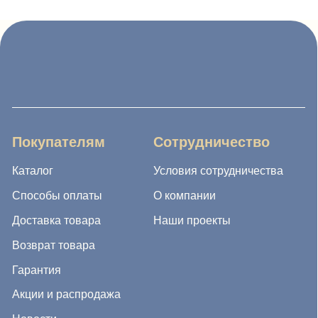
Каталог
Условия сотрудничества
Способы оплаты
О компании
Доставка товара
Наши проекты
Возврат товара
Гарантия
Акции и распродажа
Новости
Рассылка
8 (988) 794 67 94
ideagroup05@mail.ru
г. Хасавюрт, ул. Салихова 29
г. Махачкала, ул. А.Исмаилова 17
Хотите сотрудничать с нами?
Если Вы хотите стать нашим партнером, оставьте Ваш
e-mail, и мы свяжемся с Вами в ближайшее время: